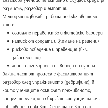
размисъл, разговор и емпатия.
Методът позволява работа по ключови теми
като:
социално неравенство и житейски бариери
натиск от средата и вземане на решения
рисково поведение и превенция (вкл.
зависимости)
лична отговорност и свобода на избора
Важна част от процеса е фасилитираният
разговор след упражнението (дебрифинг), в
който учениците осмислят преживяното,
споделят реакции и свързват ситуацията със
собствения си живот. Сесията се води от