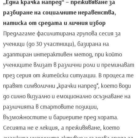
„Една крачка напред“ – преживяване за
разбиране на социалните неравенства,
натиска от средата и личния избор
Предлагаме фасилитирана групова сесия за
ученици (до 30 участници), базирана на
адаптиран интерактивен метод, при който
учениците влизат в различни роли и преминават
през серия от житейски ситуации. В процеса те
правят символични „крачки напред“, което води
до силно визуално и емоционално осъзнаване на
различията в стартовите позиции,
възможностите и бариерите пред хората.
Сесията не е лекция, а преживяване, което
ангажира учениците активно и създава среда за