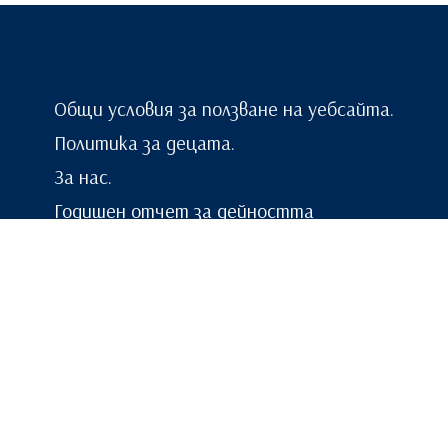
Общи условия за ползване на уебсайта.
Политика за децата.
За нас.
Годишен отчет за дейността
Свръжи се с нас: raketafoundation[@]gmail.com |
0888 406 573
Copyright © 2025 Всички права запазени за
raketafoundation.org