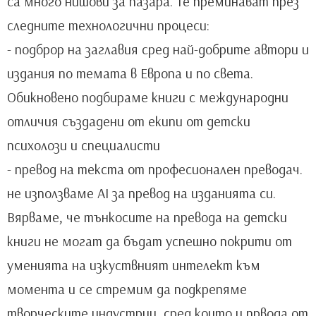
са много нишови за пазара. Те преминават през
следните технологични процеси:
- подброр на заглавия сред най-добрите автори и
издания по темата в Европа и по света.
Обикновено подбираме книги с международни
отличия създадени от екипи от детски
психолози и специалисти
- превод на текста от професионален преводач.
не използваме AI за превод на изданията си.
Вярваме, че тънкосите на превода на детски
книги не могат да бъдат успешно покрити от
уменията на изкуствният интелект към
момента и се стремим да подкрепяме
творческите индустрии, сред които и првода от