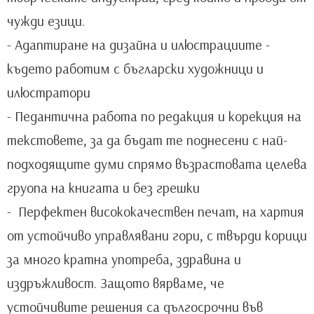
чужди езици.
- Адаптиране на дизайна и илюстрациите -
където работим с бъгларски художници и
илюстратори
- Педантична работа по редакция и корекция на
текстовете, за да бъдат те поднесени с най-
подходящите думи спрямо възрастовата целева
груопа на книгата и без грешки
- Перфектен висококачествен печат, на хартия
от устойчиво управлявани гори, с твърди корици
за много кратна употреба, здравина и
издръжливост. Защото вярваме, че
устойчивите решения са дългосрочни във