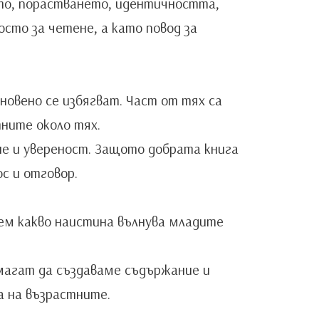
ото, порастването, идентичността,
сто за четене, а като повод за
новено се избягват. Част от тях са
ните около тях.
ане и увереност. Защото добрата книга
с и отговор.
уем какво наистина вълнува младите
омагат да създаваме съдържание и
а на възрастните.