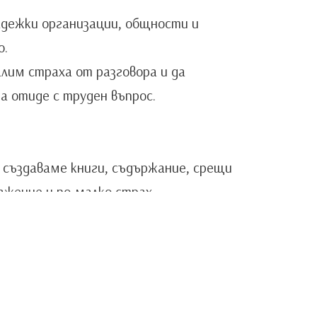
адежки организации, общности и
о.
алим страха от разговора и да
а отиде с труден въпрос.
 създаваме книги, съдържание, срещи
ажение и по-малко страх.
dation[@]gmail.com | 0888 406 573
а запазени за raketafoundation.org