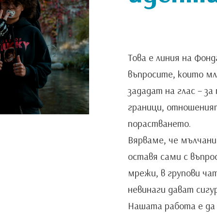
Това е линия на Фонд
въпросите, които мл
зададат на глас – за
граници, отношеният
порастването.
Вярваме, че мълчани
оставя сами с въпро
мрежи, в групови ча
невинаги дават сигу
Нашата работа е да 