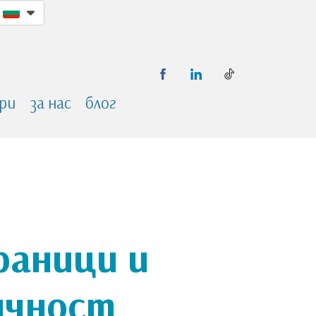
ри
за нас
блог
граници и
ичност