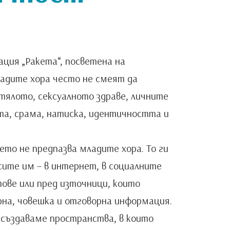
ация „Ракета“, посветена на
адите хора често не смеят да
 тялото, сексуалното здраве, личните
а, срама, натиска, идентичността и
ето не предпазва младите хора. То ги
сите им – в интернет, в социалните
тове или пред източници, които
рна, човешка и отговорна информация.
създаваме пространства, в които