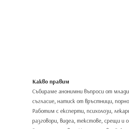
Какво правим
Събираме анонимни въпроси от млади х
съгласие, натиск от връстници, порно
Работим с експерти, психолози, лекар
разговори, видеа, текстове, срещи и