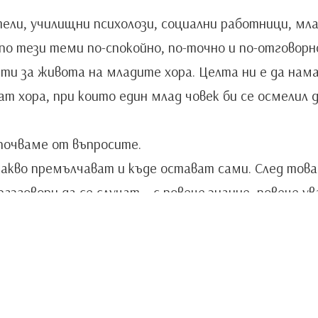
тели, училищни психолози, социални работници, мл
по тези теми по-спокойно, по-точно и по-отговорн
пти за живота на младите хора. Целта ни е да нам
т хора, при които един млад човек би се осмелил д
почваме от въпросите.
акво премълчават и къде остават сами. След това
зговори да се случат – с повече знание, повече ув
айта.
Свръжи се с нас: raketafoun
Copyright © 2025 Всички прав