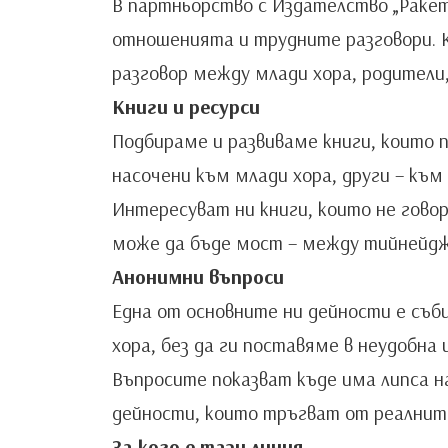
В партньорство с Издателство „Ракет
отношенията и трудните разговори. К
разговор между млади хора, родители
Книги и ресурси
Подбираме и развиваме книги, които 
насочени към млади хора, други – къ
Интересуват ни книги, които не говор
може да бъде мост – между тийнейджъ
Анонимни въпроси
Една от основните ни дейности е съб
хора, без да ги поставяме в неудобна 
Въпросите показват къде има липса н
дейности, които тръгват от реалните
За кого е тази линия