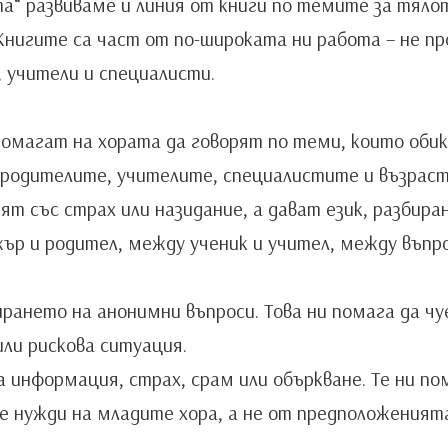
а“ развиваме и линия от книги по темите за тял
нигите са част от по-широката ни работа – не про
, учители и специалисти.
помагат на хората да говорят по теми, които обик
м родителите, учителите, специалистите и възраст
ят със страх или назидание, а дават език, разбир
р и родител, между ученик и учител, между въпро
ирането на анонимни въпроси. Това ни помага да ч
или рискова ситуация.
а информация, страх, срам или объркване. Те ни п
 нужди на младите хора, а не от предположеният