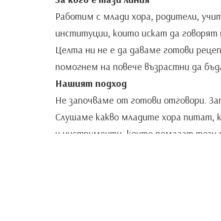
Работим с млади хора, родители, учи
институции, които искат да говорят 
Целта ни не е да даваме готови реце
помогнем на повече възрастни да бъда
Нашият подход
Не започваме от готови отговори. За
Слушаме какво младите хора питат, к
и инструменти, които помагат тези ра
Общи условия за ползване на уебс
Политика за децата.
За нас.