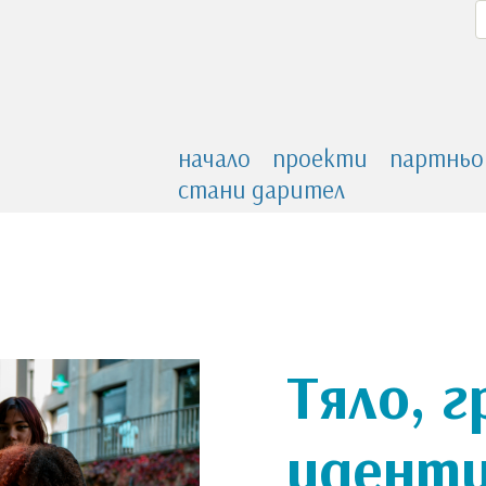
начало
проекти
партньо
стани дарител
Тяло, 
идент