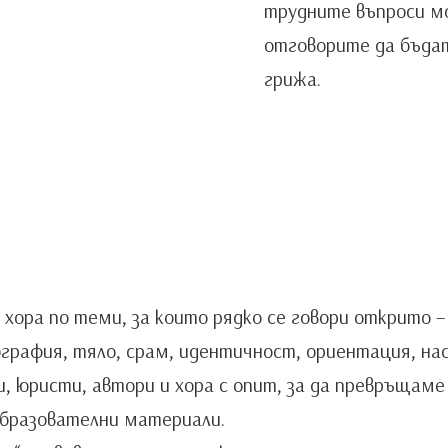
трудните въпроси мо
отговорите да бъдат
грижа.
ора по теми, за които рядко се говори открито – с
графия, тяло, срам, идентичност, ориентация, нас
и, юристи, автори и хора с опит, за да превръщаме
 образователни материали.